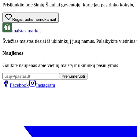
Prisijunkite prie šimtų
Šiauliai
gyventojų, kurie jau pasirinko kokybę
Registruotis nemokamait
maistas.market
Šviežias maistas tiesiai iš ūkininkų į jūsų namus. Palaikykite vietinius
Naujienos
Gaukite naujienas apie vietinį maistą ir ūkininkų pasiūlymus
Prenumeruoti
Facebook
Instagram