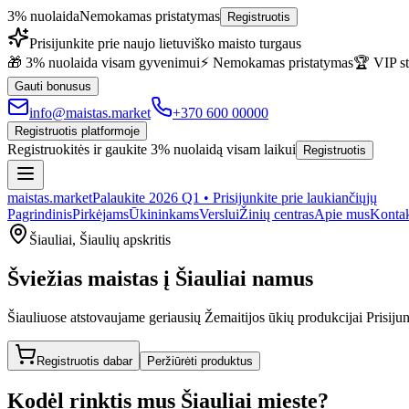
3% nuolaida
Nemokamas pristatymas
Registruotis
Prisijunkite prie naujo lietuviško maisto turgaus
🎁 3% nuolaida visam gyvenimui
⚡ Nemokamas pristatymas
🏆 VIP st
Gauti bonusus
info@maistas.market
+370 600 00000
Registruotis platformoje
Registruokitės ir gaukite 3% nuolaidą visam laikui
Registruotis
maistas
.market
Palaukite 2026 Q1 • Prisijunkite prie laukiančiųjų
Pagrindinis
Pirkėjams
Ūkininkams
Verslui
Žinių centras
Apie mus
Kontak
Šiauliai
,
Šiaulių apskritis
Šviežias maistas į
Šiauliai
namus
Šiauliuose atstovaujame geriausių Žemaitijos ūkių produkcijai
Prisijun
Registruotis dabar
Peržiūrėti produktus
Kodėl rinktis mus
Šiauliai
mieste
?