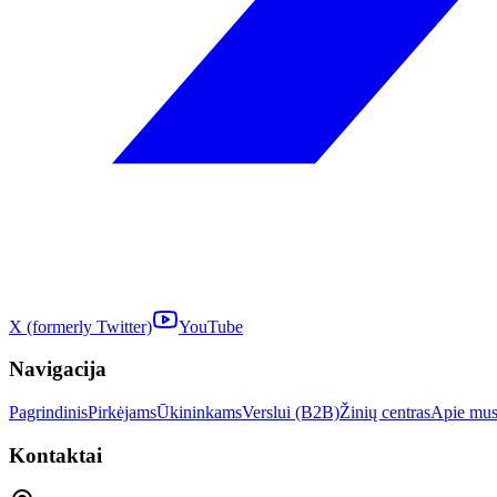
X (formerly Twitter)
YouTube
Navigacija
Pagrindinis
Pirkėjams
Ūkininkams
Verslui (B2B)
Žinių centras
Apie mu
Kontaktai