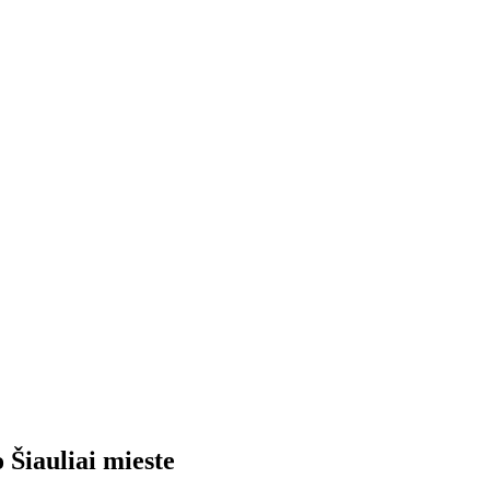
o
Šiauliai
mieste