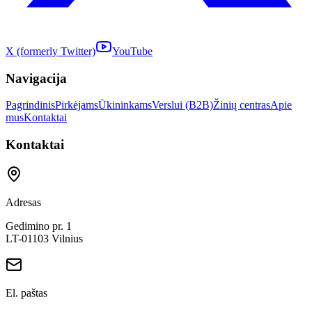
X (formerly Twitter)
YouTube
Navigacija
Pagrindinis
Pirkėjams
Ūkininkams
Verslui (B2B)
Žinių centras
Apie
mus
Kontaktai
Kontaktai
Adresas
Gedimino pr. 1
LT-01103 Vilnius
El. paštas