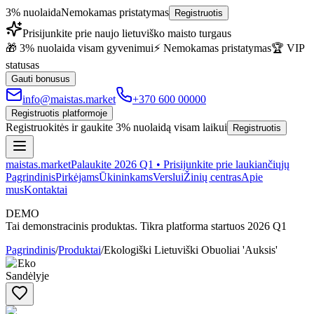
3% nuolaida
Nemokamas pristatymas
Registruotis
Prisijunkite prie naujo lietuviško maisto turgaus
🎁 3% nuolaida visam gyvenimui
⚡ Nemokamas pristatymas
🏆 VIP
statusas
Gauti bonusus
info@maistas.market
+370 600 00000
Registruotis platformoje
Registruokitės ir gaukite 3% nuolaidą visam laikui
Registruotis
maistas
.market
Palaukite 2026 Q1 • Prisijunkite prie laukiančiųjų
Pagrindinis
Pirkėjams
Ūkininkams
Verslui
Žinių centras
Apie
mus
Kontaktai
DEMO
Tai demonstracinis produktas. Tikra platforma startuos 2026 Q1
Pagrindinis
/
Produktai
/
Ekologiški Lietuviški Obuoliai 'Auksis'
✓ Eko
Sandėlyje