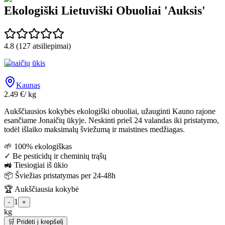
Ekologiški Lietuviški Obuoliai 'Auksis'
4.8
(
127
atsiliepimai)
Jonaičių ūkis
Kaunas
2.49
€
/
kg
Aukščiausios kokybės ekologiški obuoliai, užauginti Kauno rajone
esančiame Jonaičių ūkyje. Neskinti prieš 24 valandas iki pristatymo,
todėl išlaiko maksimalų šviežumą ir maistines medžiagas.
🌱 100% ekologiškas
✓ Be pesticidų ir cheminių trąšų
🚜 Tiesiogiai iš ūkio
📦 Šviežias pristatymas per 24-48h
🏆 Aukščiausia kokybė
1
-
+
kg
🛒 Pridėti į krepšelį