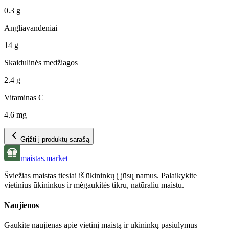
0.3 g
Angliavandeniai
14 g
Skaidulinės medžiagos
2.4 g
Vitaminas C
4.6 mg
Grįžti į produktų sąrašą
maistas.market
Šviežias maistas tiesiai iš ūkininkų į jūsų namus. Palaikykite
vietinius ūkininkus ir mėgaukitės tikru, natūraliu maistu.
Naujienos
Gaukite naujienas apie vietinį maistą ir ūkininkų pasiūlymus