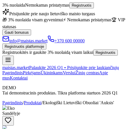
3% nuolaida
Nemokamas pristatymas
Registruotis
Prisijunkite prie naujo lietuviško maisto turgaus
🎁 3% nuolaida visam gyvenimui
⚡ Nemokamas pristatymas
🏆 VIP
statusas
Gauti bonusus
info@maistas.market
+370 600 00000
Registruotis platformoje
Registruokitės ir gaukite 3% nuolaidą visam laikui
Registruotis
maistas
.market
Palaukite 2026 Q1 • Prisijunkite prie laukiančiųjų
Pagrindinis
Pirkėjams
Ūkininkams
Verslui
Žinių centras
Apie
mus
Kontaktai
DEMO
Tai demonstracinis produktas. Tikra platforma startuos 2026 Q1
Pagrindinis
/
Produktai
/
Ekologiški Lietuviški Obuoliai 'Auksis'
✓ Eko
Sandėlyje