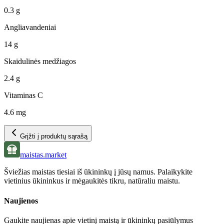
0.3 g
Angliavandeniai
14 g
Skaidulinės medžiagos
2.4 g
Vitaminas C
4.6 mg
Grįžti į produktų sąrašą
maistas.market
Šviežias maistas tiesiai iš ūkininkų į jūsų namus. Palaikykite
vietinius ūkininkus ir mėgaukitės tikru, natūraliu maistu.
Naujienos
Gaukite naujienas apie vietinį maistą ir ūkininkų pasiūlymus