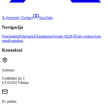
X (formerly Twitter)
YouTube
Navigacija
Pagrindinis
Pirkėjams
Ūkininkams
Verslui (B2B)
Žinių centras
Apie
mus
Kontaktai
Kontaktai
Adresas
Gedimino pr. 1
LT-01103 Vilnius
El. paštas