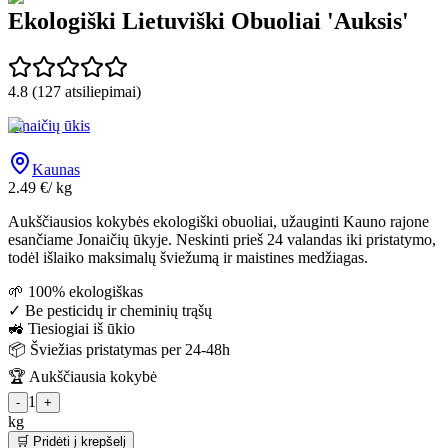
Ekologiški Lietuviški Obuoliai 'Auksis'
4.8
(
127
atsiliepimai)
Jonaičių ūkis
Kaunas
2.49
€
/
kg
Aukščiausios kokybės ekologiški obuoliai, užauginti Kauno rajone
esančiame Jonaičių ūkyje. Neskinti prieš 24 valandas iki pristatymo,
todėl išlaiko maksimalų šviežumą ir maistines medžiagas.
🌱 100% ekologiškas
✓ Be pesticidų ir cheminių trąšų
🚜 Tiesiogiai iš ūkio
📦 Šviežias pristatymas per 24-48h
🏆 Aukščiausia kokybė
1
-
+
kg
🛒 Pridėti į krepšelį